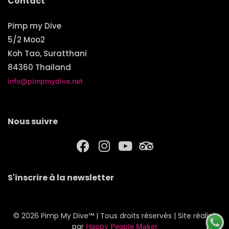
Contact
Pimp my Dive
5/2 Moo2
Koh Tao, Suratthani
84360 Thailand
info@pimpmydive.net
Nous suivre
F
I
Y
T
a
n
o
r
c
s
u
i
S'inscrire à la newsletter
e
t
t
p
b
a
u
a
o
g
b
d
© 2026 Pimp My Dive™ | Tous droits réservés | Site réalisé
o
r
e
v
par
Happy People Maker