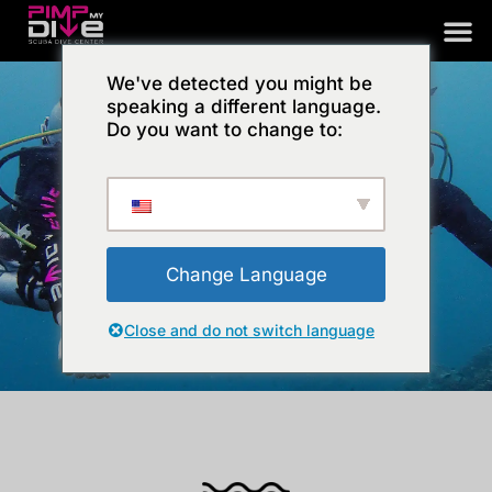
Aller
au
contenu
We've detected you might be
speaking a different language.
Do you want to change to:
FORMATIONS PRO
Devenez un professionnel de la plongée PADI et
transformez votre passion en métier.
Change Language
Close and do not switch language