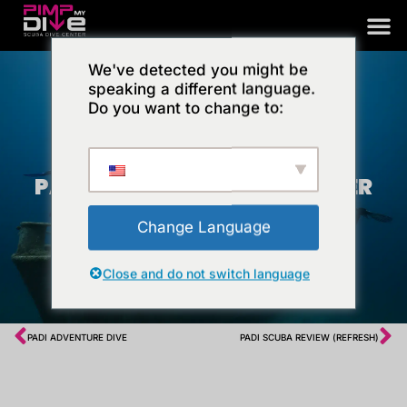
Aller
au
contenu
We've detected you might be
speaking a different language.
Do you want to change to:
PADI ADVANCED OPEN WATER
Change Language
Close and do not switch language
Précédent
Su
PADI ADVENTURE DIVE
PADI SCUBA REVIEW (REFRESH)