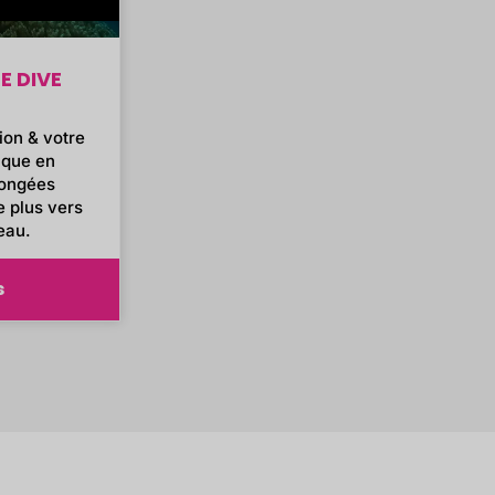
E DIVE
ion & votre
ique en
longées
e plus vers
eau.
s