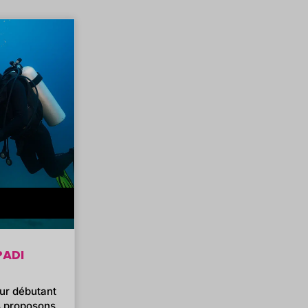
PADI
ur débutant
s proposons