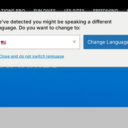
TIONS PRO
FUN DIVES
LES SITES
FREEDIVING
've detected you might be speaking a different
nguage. Do you want to change to:
Change Languag
Close and do not switch language
NFIRMÉS