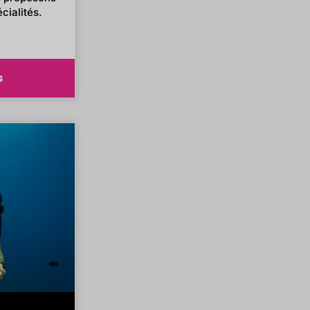
cialités.
s