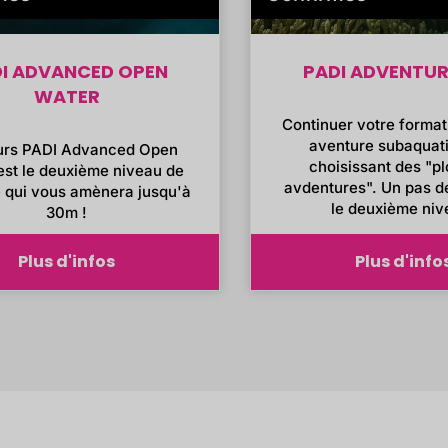
I ADVANCED OPEN
PADI ADVENTUR
WATER
Continuer votre format
aventure subaquat
urs PADI Advanced Open
choisissant des "p
est le deuxième niveau de
avdentures". Un pas d
 qui vous amènera jusqu'à
le deuxième niv
30m !
Plus d'infos
Plus d'info