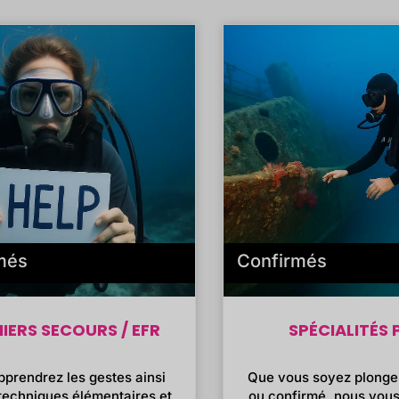
més
Confirmés
IERS SECOURS / EFR
SPÉCIALITÉS 
pprendrez les gestes ainsi
Que vous soyez plonge
 techniques élémentaires et
ou confirmé, nous vou