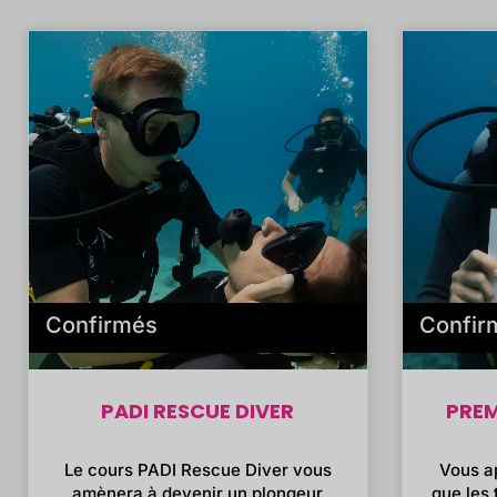
Confirmés
Confir
PADI RESCUE DIVER
PREM
Le cours PADI Rescue Diver vous
Vous a
amènera à devenir un plongeur
que les